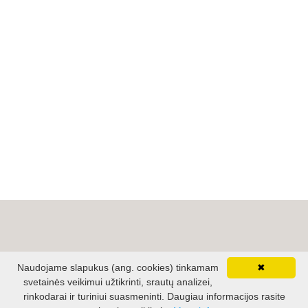
Naudojame slapukus (ang. cookies) tinkamam
✖
svetainės veikimui užtikrinti, srautų analizei,
PIRKĖJAMS
rinkodarai ir turiniui suasmeninti.​ Daugiau informacijos rasite