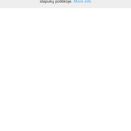
slapukų politikoje.
More info
APIE MUS
KONTAKTAI
PIRKIMO TAISYKLĖS
PRISTATYMAS
GRĄŽINIMO TAISYKLĖS
PRIVATUMO POLITIKA
SLAPUKŲ NUOSTATOS
SUSISIEKITE
+370 687 88535
info@groziokelias.lt
MES FACEBOOK