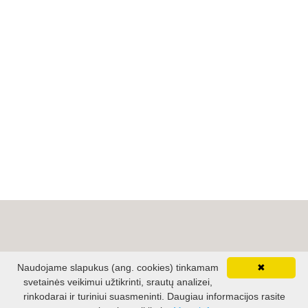
Naudojame slapukus (ang. cookies) tinkamam
✖
svetainės veikimui užtikrinti, srautų analizei,
PIRKĖJAMS
rinkodarai ir turiniui suasmeninti.​ Daugiau informacijos rasite