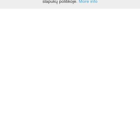
slapukų politikoje.
More info
APIE MUS
KONTAKTAI
PIRKIMO TAISYKLĖS
PRISTATYMAS
GRĄŽINIMO TAISYKLĖS
PRIVATUMO POLITIKA
SLAPUKŲ NUOSTATOS
SUSISIEKITE
+370 687 88535
info@groziokelias.lt
MES FACEBOOK