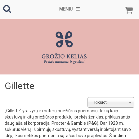
MENIU
Gillette
Rikiuoti
„Gillette“ yra vyrų ir moterų priežiūros priemonių, tokių kaip
skustuvų ir kitų priežiūros produktų, prekės ženklas, priklausantis
daugiašalei korporacijai Procter & Gamble (P&G). Dar 1928 m.
sukūrus vieną iš pirmųjų skustuvų, vystant verslą ir plėtojant savo
idėją, kosmetikos priemonių sąrašas buvo praplėstas. Šiandien