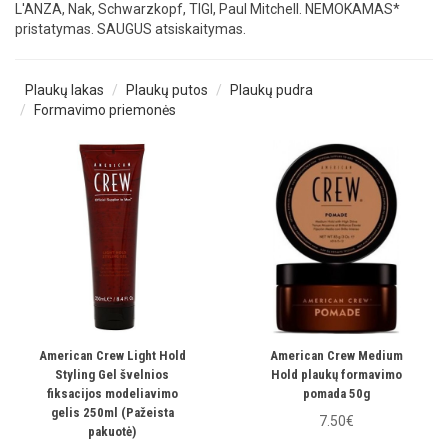
L'ANZA, Nak, Schwarzkopf, TIGI, Paul Mitchell. NEMOKAMAS*
pristatymas. SAUGUS atsiskaitymas.
Plaukų lakas
Plaukų putos
Plaukų pudra
Formavimo priemonės
American Crew Light Hold
American Crew Medium
Styling Gel švelnios
Hold plaukų formavimo
fiksacijos modeliavimo
pomada 50g
gelis 250ml (Pažeista
7.50€
pakuotė)