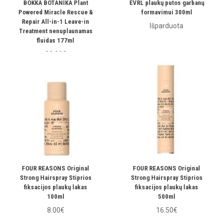
BOKKA BOTANIKA Plant
EVRL plaukų putos garbanų
Powered Miracle Rescue &
formavimui 300ml
Repair All-in-1 Leave-in
Išparduota
Treatment nenuplaunamas
fluidas 177ml
22.00€
FOUR REASONS Original
FOUR REASONS Original
Strong Hairspray Stiprios
Strong Hairspray Stiprios
fiksacijos plaukų lakas
fiksacijos plaukų lakas
100ml
500ml
8.00€
16.50€