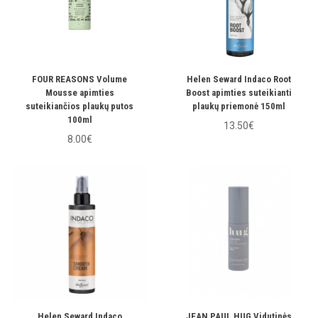
FOUR REASONS Volume
Helen Seward Indaco Root
Mousse apimties
Boost apimties suteikianti
suteikiančios plaukų putos
plaukų priemonė 150ml
100ml
13.50€
8.00€
Helen Seward Indaco
JEAN PAUL HUG Vidutinės