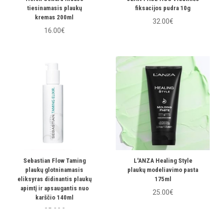
tiesinamasis plaukų
fiksacijos pudra 10g
kremas 200ml
32.00€
16.00€
Sebastian Flow Taming
L'ANZA Healing Style
plaukų glotninamasis
plaukų modeliavimo pasta
eliksyras didinantis plaukų
175ml
apimtį ir apsaugantis nuo
25.00€
karščio 140ml
25.00€