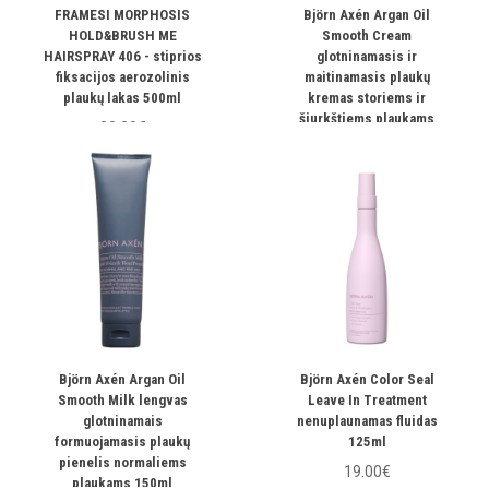
FRAMESI MORPHOSIS
Björn Axén Argan Oil
HOLD&BRUSH ME
Smooth Cream
HAIRSPRAY 406 - stiprios
glotninamasis ir
fiksacijos aerozolinis
maitinamasis plaukų
plaukų lakas 500ml
kremas storiems ir
šiurkštiems plaukams
20.00€
150ml
15.50€
Björn Axén Argan Oil
Björn Axén Color Seal
Smooth Milk lengvas
Leave In Treatment
glotninamais
nenuplaunamas fluidas
formuojamasis plaukų
125ml
pienelis normaliems
19.00€
plaukams 150ml