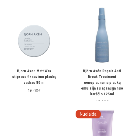
15.50€
Bjorn Axen Matt Wax
Björn Axén Repair Anti
stipraus fiksavimo plaukų
Break Treatment
vaškas 80ml
nenuplaunama plaukų
emulsija su apsauga nuo
16.00€
karščio 125ml
15.00€
Nuolaida